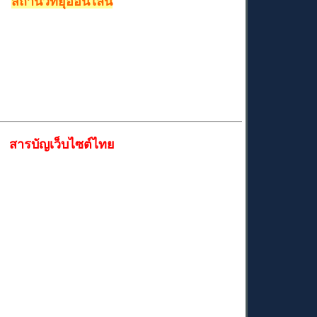
สถานีวืทยุออนไลน์
สารบัญเว็บไซต์ไทย