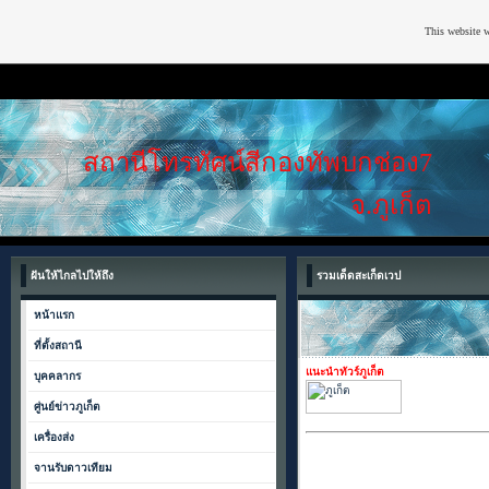
This website w
สถานีโทรทัศน์สีกองทัพบกช่อง7
จ.ภูเก็ต
ฝันให้ไกลไปให้ถึง
รวมเด็ดสะเก็ดเวป
หน้าแรก
ที่ตั้งสถานี
แนะนำทัวร์ภูเก็ต
บุคคลากร
ศู่นย์ข่าวภูเก็ต
เครื่องส่ง
จานรับดาวเทียม