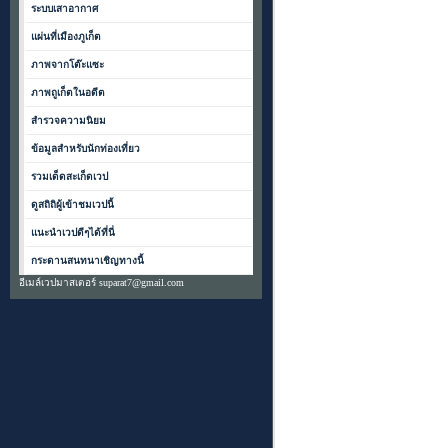
ระบบเสาอากาศ
แผ่นที่เมืองภูเก็ต
ภาพจากโต๊ะแซะ
ภาพถูเก็ตในอดีต
สำรวจความนิยม
ข้อมูลสำหรับนักท่องเที่ยว
รวมเด็ดสะเก็ดเวป
ดูสถิถิผู้เข้าชมเวปนี้
แนะนำเวปดีๆได้ที่นี่
กระดานสนทนาเชิญทางนี้
อีเมล์เวปมาสเตอร์ suparat7@gmail.com