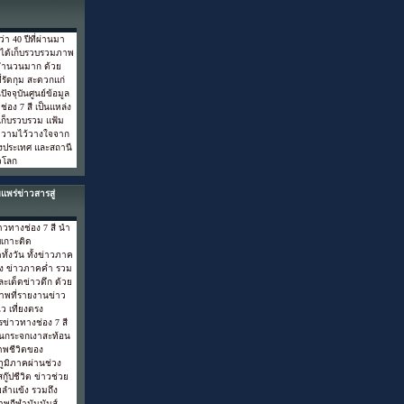
า 40 ปีที่ผ่านมา
ี ได้เก็บรวบรวมภาพ
็นจำนวนมาก ด้วย
ี่รัดกุม สะดวกแก่
ปัจจุบันศูนย์ข้อมูล
่อง 7 สี เป็นแหล่ง
่เก็บรวบรวม แฟ้ม
บความไว้วางใจจาก
งประเทศ และสถานี
่วโลก
แพร่ข่าวสารสู่
าวทางช่อง 7 สี นำ
เกาะติด
้งวัน ทั้งข่าวภาค
่ยง ข่าวภาคค่ำ รวม
และเด็ดข่าวดึก ด้วย
าพที่รายงานข่าว
ว เที่ยงตรง
ข่าวทางช่อง 7 สี
ือนกระจกเงาสะท้อน
าพชีวิตของ
ภูมิภาคผ่านช่วง
กู๊ปชีวิต ข่าวช่วย
ลำแข้ง รวมถึง
าพกีฬามันมันส์