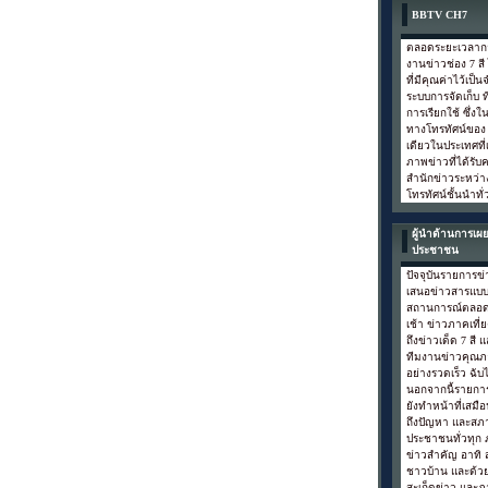
BBTV CH7
ตลอดระยะเวลากว่
งานข่าวช่อง 7 ส
ที่มีคุณค่าไว้เป
ระบบการจัดเก็บ ท
การเรียกใช้ ซึ่งใน
ทางโทรทัศน์ของ ช
เดียวในประเทศที
ภาพข่าวที่ได้รั
สำนักข่าวระหว่า
โทรทัศน์ชั้นนำทั
ผู้นำด้านการเผย
ประชาชน
ปัจจุบันรายการข่
เสนอข่าวสารแบบ
สถานการณ์ตลอดทั
เช้า ข่าวภาคเที
ถึงข่าวเด็ด 7 สี 
ทีมงานข่าวคุณภ
อย่างรวดเร็ว ฉับไ
นอกจากนี้รายการ
ยังทำหน้าที่เสม
ถึงปัญหา และสภ
ประชาชนทั่วทุก 
ข่าวสำคัญ อาทิ ส
ชาวบ้าน และด้วย
สะเก็ดข่าว และภ