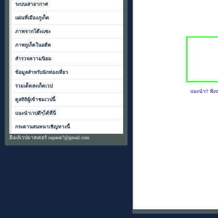
ระบบเสาอากาศ
แผ่นที่เมืองภูเก็ต
ภาพจากโต๊ะแซะ
ภาพถูเก็ตในอดีต
สำรวจความนิยม
ข้อมูลสำหรับนักท่องเที่ยว
รวมเด็ดสะเก็ดเวป
แนะนำ!! ฟังเ
ดูสถิถิผู้เข้าชมเวปนี้
แนะนำเวปดีๆได้ที่นี่
กระดานสนทนาเชิญทางนี้
อีเมล์เวปมาสเตอร์ suparat7@gmail.com