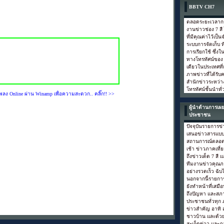
BBTV CH7
ตลอดระยะเวลากว่
งานข่าวช่อง 7 ส
ที่มีคุณค่าไว้เป
ระบบการจัดเก็บ ท
การเรียกใช้ ซึ่งใน
ทางโทรทัศน์ของ ช
เดียวในประเทศที
ภาพข่าวที่ได้รั
สำนักข่าวระหว่า
โทรทัศน์ชั้นนำทั
พลง Online ผ่าน Winamp เพื่อความสะดวก.. คลิ๊ก!! >>
ผู้นำด้านการเผย
ประชาชน
ปัจจุบันรายการข่
เสนอข่าวสารแบบ
สถานการณ์ตลอดทั
เช้า ข่าวภาคเที
ถึงข่าวเด็ด 7 สี 
ทีมงานข่าวคุณภ
อย่างรวดเร็ว ฉับไ
นอกจากนี้รายการ
ยังทำหน้าที่เสม
ถึงปัญหา และสภ
ประชาชนทั่วทุก 
ข่าวสำคัญ อาทิ ส
ชาวบ้าน และด้วย
สะเก็ดข่าว และภ