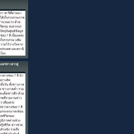
า 40 ปีที่ผ่านมา
ี ได้เก็บรวบรวมภาพ
็นจำนวนมาก ด้วย
ี่รัดกุม สะดวกแก่
ปัจจุบันศูนย์ข้อมูล
่อง 7 สี เป็นแหล่ง
่เก็บรวบรวม แฟ้ม
บความไว้วางใจจาก
งประเทศ และสถานี
่วโลก
แพร่ข่าวสารสู่
าวทางช่อง 7 สี นำ
เกาะติด
้งวัน ทั้งข่าวภาค
่ยง ข่าวภาคค่ำ รวม
และเด็ดข่าวดึก ด้วย
าพที่รายงานข่าว
ว เที่ยงตรง
ข่าวทางช่อง 7 สี
ือนกระจกเงาสะท้อน
าพชีวิตของ
ภูมิภาคผ่านช่วง
กู๊ปชีวิต ข่าวช่วย
ลำแข้ง รวมถึง
าพกีฬามันมันส์