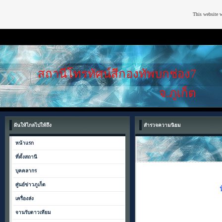
This website w
สถานีโทรทัศน์สีกองทัพบกช่อง7
จ.ภูเก็ต
ฝันให้ไกลไปให้ถึง
สำรวจความนิยม
หน้าแรก
ที่ตั้งสถานี
บุคคลากร
ศู่นย์ข่าวภูเก็ต
เครื่องส่ง
จานรับดาวเทียม